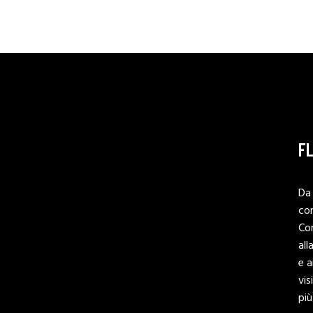
F
Da 
co
Co
all
e a
vis
più