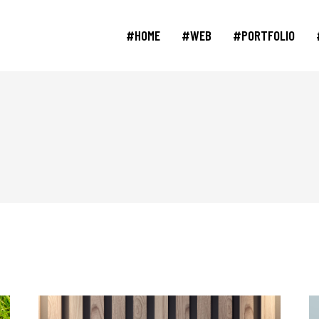
#HOME
#WEB
#PORTFOLIO